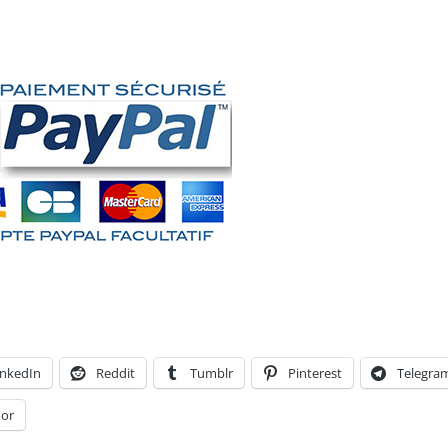
inkedIn
Reddit
Tumblr
Pinterest
Telegra
or