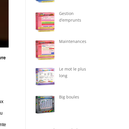
Gestion
d’emprunts
Maintenances
vre
Le mot le plus
long
Big boules
ux
çu
ante