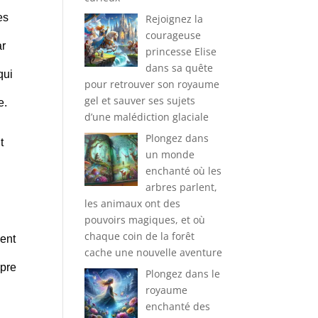
es
Rejoignez la
courageuse
ar
princesse Elise
dans sa quête
qui
pour retrouver son royaume
gel et sauver ses sujets
e.
d’une malédiction glaciale
Plongez dans
t
un monde
enchanté où les
arbres parlent,
les animaux ont des
pouvoirs magiques, et où
chaque coin de la forêt
ment
cache une nouvelle aventure
opre
Plongez dans le
royaume
enchanté des