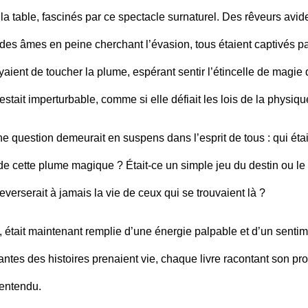
 la table, fascinés par ce spectacle surnaturel. Des rêveurs avid
t des âmes en peine cherchant l’évasion, tous étaient captivés p
aient de toucher la plume, espérant sentir l’étincelle de magie 
stait imperturbable, comme si elle défiait les lois de la physiqu
ne question demeurait en suspens dans l’esprit de tous : qui étai
t de cette plume magique ? Était-ce un simple jeu du destin ou le
verserait à jamais la vie de ceux qui se trouvaient là ?
e, était maintenant remplie d’une énergie palpable et d’un senti
antes des histoires prenaient vie, chaque livre racontant son pr
 entendu.