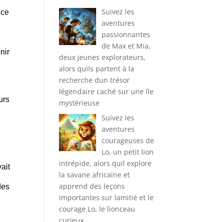
Suivez les
uce
aventures
passionnantes
de Max et Mia,
nir
deux jeunes explorateurs,
alors quils partent à la
recherche dun trésor
légendaire caché sur une île
urs
mystérieuse
Suivez les
aventures
courageuses de
Lo, un petit lion
intrépide, alors quil explore
vait
la savane africaine et
apprend des leçons
des
importantes sur lamitié et le
courage.Lo, le lionceau
curieux