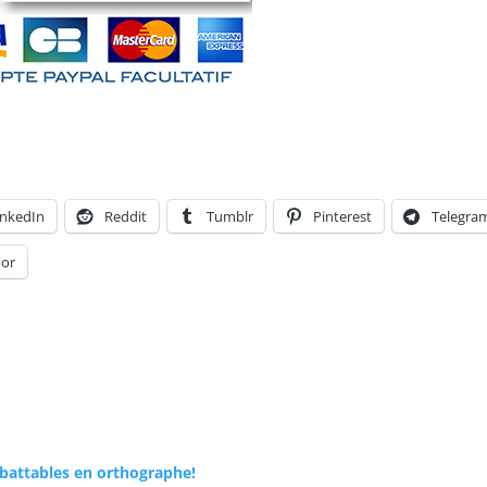
inkedIn
Reddit
Tumblr
Pinterest
Telegra
or
mbattables en orthographe!