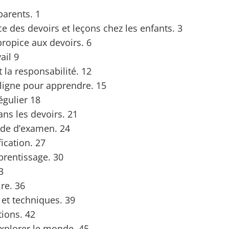
parents. 1
ce des devoirs et leçons chez les enfants. 3
ropice aux devoirs. 6
ail 9
 la responsabilité. 12
n ligne pour apprendre. 15
égulier 18
ans les devoirs. 21
iode d’examen. 24
fication. 27
pprentissage. 30
3
re. 36
et techniques. 39
tions. 42
explorer le monde. 45