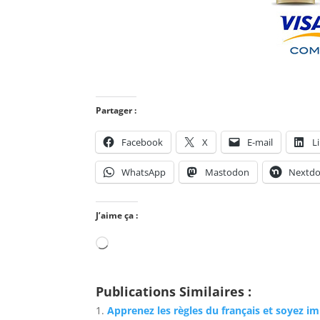
Partager :
Facebook
X
E-mail
L
WhatsApp
Mastodon
Nextdo
J’aime ça :
Chargement…
Publications Similaires :
Apprenez les règles du français et soyez i