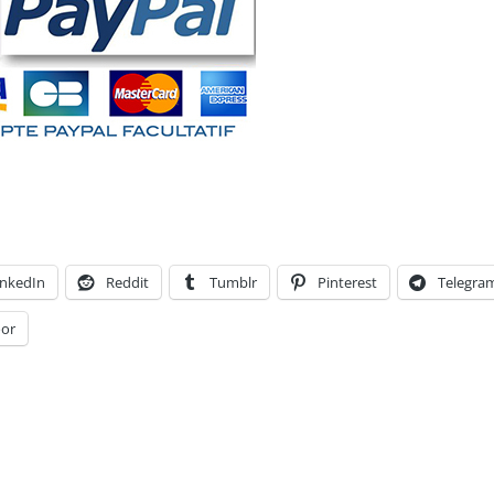
inkedIn
Reddit
Tumblr
Pinterest
Telegra
or