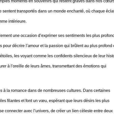
imples moments en souvenirs qui restent gravés dans nos cœur
se sentent transportés dans un monde enchanté, où chaque écla
mme intérieure.
galement une occasion d’exprimer ses sentiments les plus profon
s pour décrire l’amour et la passion qui brûlent au plus profond
 étoiles, les voyant comme les confidents silencieux de leur hist
urer à l’oreille de leurs âmes, transmettant des émotions qui
ées à la romance dans de nombreuses cultures. Dans certaines
les filantes et font un vœu, espérant que leurs désirs les plus
se connecter avec l’univers, de créer un lien céleste entre deux