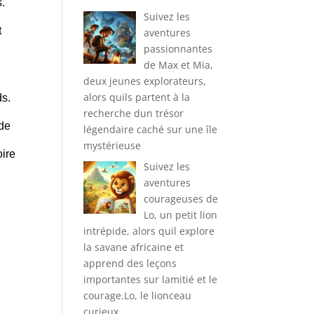
s.
Suivez les
t
aventures
passionnantes
de Max et Mia,
deux jeunes explorateurs,
alors quils partent à la
ds.
recherche dun trésor
 de
légendaire caché sur une île
mystérieuse
oire
Suivez les
aventures
courageuses de
Lo, un petit lion
intrépide, alors quil explore
la savane africaine et
apprend des leçons
importantes sur lamitié et le
courage.Lo, le lionceau
curieux