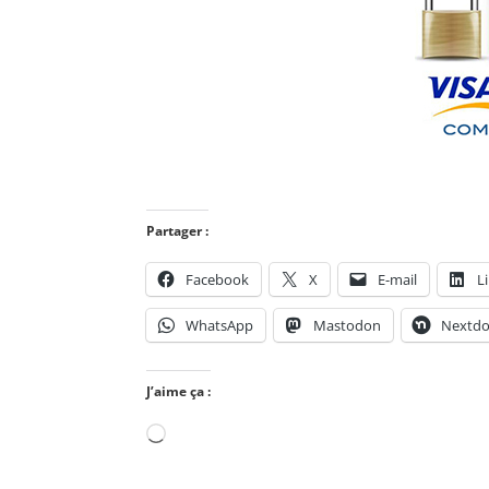
Partager :
Facebook
X
E-mail
L
WhatsApp
Mastodon
Nextdo
J’aime ça :
Chargement…