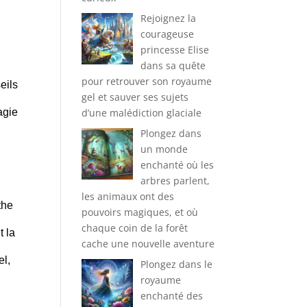
Rejoignez la
courageuse
princesse Elise
s
dans sa quête
pour retrouver son royaume
eils
gel et sauver ses sujets
d’une malédiction glaciale
agie
Plongez dans
un monde
enchanté où les
arbres parlent,
les animaux ont des
the
pouvoirs magiques, et où
chaque coin de la forêt
t la
cache une nouvelle aventure
el,
Plongez dans le
royaume
enchanté des