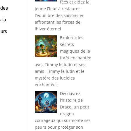
fées et aidez la
 des
jeune Fleur à restaurer
l’équilibre des saisons en
s la
affrontant les forces de
lhiver éternel
eurs
Explorez les
secrets
magiques de la
forêt enchantée
avec Timmy le lutin et ses
amis- Timmy le lutin et le
mystère des lucioles
enchantées
Découvrez
l’histoire de
Draco, un petit
dragon
courageux qui surmonte ses
peurs pour protéger son